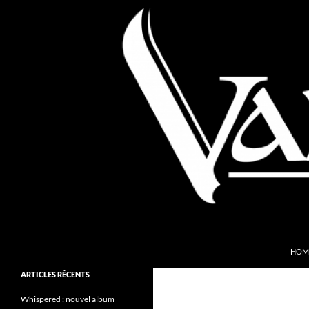
Aller
au
contenu
Recherche
Valkyries Webzine
HOM
Folk Pagan Webzine
ARTICLES RÉCENTS
Whispered : nouvel album