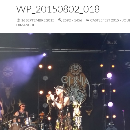
WP_20150802_018
16 SEPTEMBRE 2015
2592 × 1456
CASTLEFEST 2015 – JO
DIMANCHE