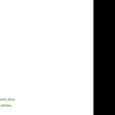
voir plus
raitées
.