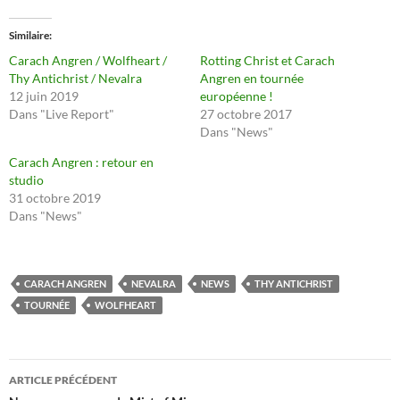
Similaire
Carach Angren / Wolfheart /
Rotting Christ et Carach
Thy Antichrist / Nevalra
Angren en tournée
12 juin 2019
européenne !
Dans "Live Report"
27 octobre 2017
Dans "News"
Carach Angren : retour en
studio
31 octobre 2019
Dans "News"
CARACH ANGREN
NEVALRA
NEWS
THY ANTICHRIST
TOURNÉE
WOLFHEART
Navigation
ARTICLE PRÉCÉDENT