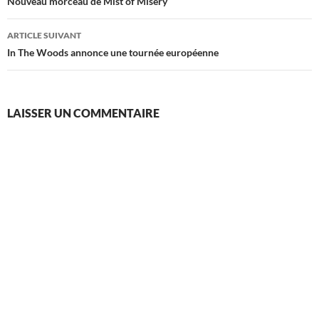
des
Nouveau morceau de Mist of Misery
articles
ARTICLE SUIVANT
In The Woods annonce une tournée européenne
LAISSER UN COMMENTAIRE