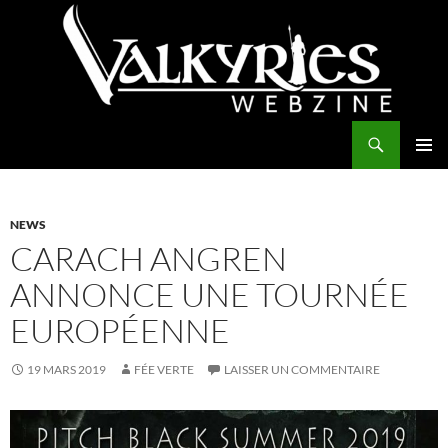
Aller
au
contenu
Recherche
Valkyries Webzine
MENU
PRINCI
NEWS
CARACH ANGREN
ANNONCE UNE TOURNÉE
EUROPÉENNE
19 MARS 2019
FÉE VERTE
LAISSER UN COMMENTAIRE