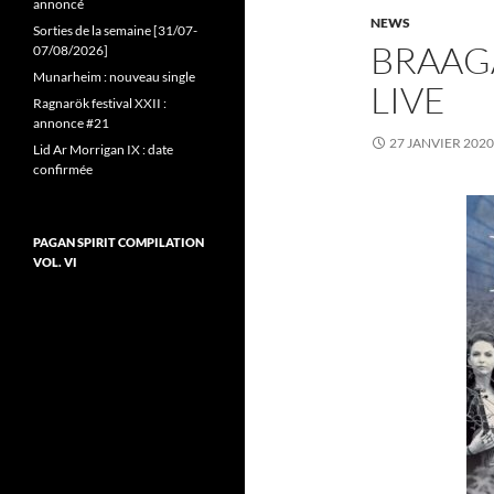
annoncé
NEWS
Sorties de la semaine [31/07-
BRAAGA
07/08/2026]
Munarheim : nouveau single
LIVE
Ragnarök festival XXII :
annonce #21
27 JANVIER 2020
Lid Ar Morrigan IX : date
confirmée
PAGAN SPIRIT COMPILATION
VOL. VI