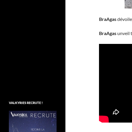
BraAgas
dévoile
BraAgas
unveil 
VALKYRIES RECRUTE !