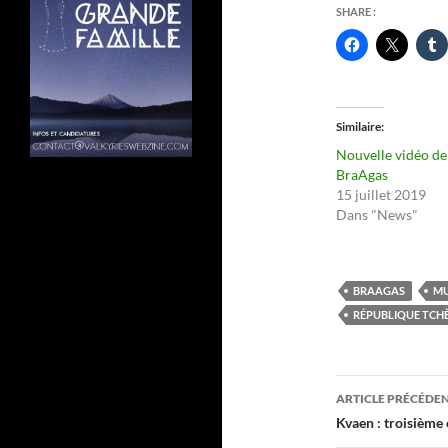
SHARE :
Similaire
Nouvelle vidéo de
BraAgas
15 juillet 2019
Dans "News"
BRAAGAS
MU
RÉPUBLIQUE TCH
Navigati
ARTICLE PRÉCÉDE
des
Kvaen : troisième 