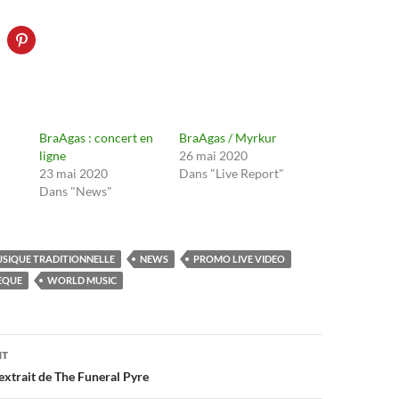
BraAgas : concert en
BraAgas / Myrkur
ligne
26 mai 2020
23 mai 2020
Dans "Live Report"
Dans "News"
SIQUE TRADITIONNELLE
NEWS
PROMO LIVE VIDEO
ÈQUE
WORLD MUSIC
on
NT
extrait de The Funeral Pyre