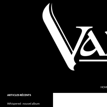
Aller
au
contenu
Recherche
Valkyries Webzine
HOM
Folk Pagan Webzine
ARTICLES RÉCENTS
Whispered : nouvel album