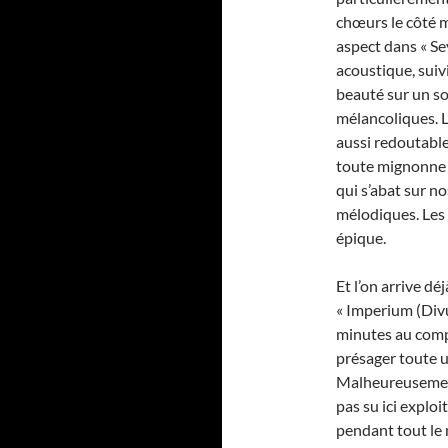
chœurs le côté 
aspect dans « Se
acoustique, suiv
beauté sur un so
mélancoliques. L
aussi redoutable
toute mignonne au
qui s’abat sur no
mélodiques. Les
épique.
Et l’on arrive d
« Imperium (Divus
minutes au compt
présager toute 
Malheureusement
pas su ici explo
pendant tout le 