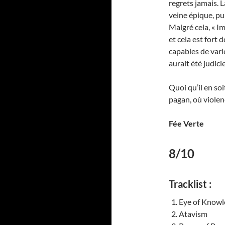
regrets jamais. 
veine épique, pui
Malgré cela, « 
et cela est fort
capables de varie
aurait été judici
Quoi qu’il en so
pagan, où violen
Fée Verte
8/10
Tracklist :
Eye of Know
Atavism