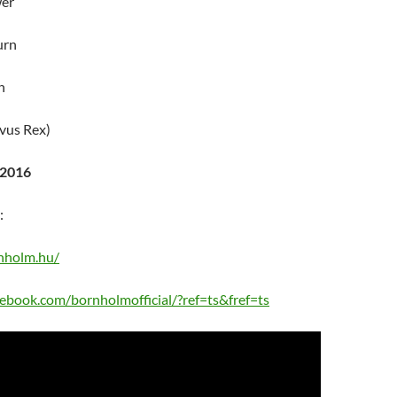
wer
urn
n
vus Rex)
/2016
:
nholm.hu/
ebook.com/bornholmofficial/?ref=ts&fref=ts