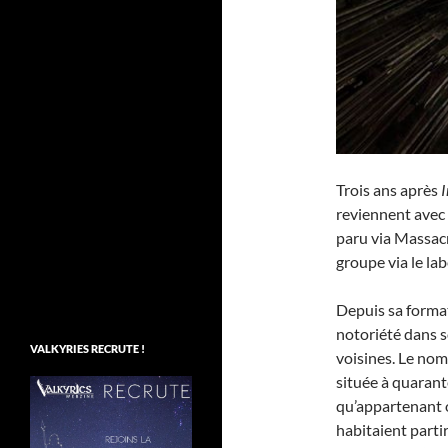
Trois ans après
I
reviennent avec
paru via Massacre
groupe via le la
Depuis sa forma
notoriété dans s
VALKYRIES RECRUTE !
voisines. Le nom
située à quarant
qu’appartenant o
habitaient parti