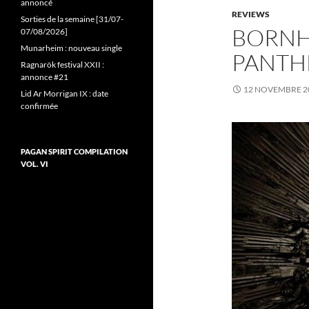
annoncé
REVIEWS
Sorties de la semaine [31/07-
BORNH
07/08/2026]
Munarheim : nouveau single
PANTH
Ragnarök festival XXII :
annonce #21
12 NOVEMBRE 2
Lid Ar Morrigan IX : date
confirmée
PAGAN SPIRIT COMPILATION
VOL. VI