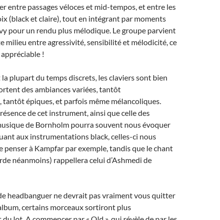
er entre passages véloces et mid-tempos, et entre les
ix (black et claire), tout en intégrant par moments
vy pour un rendu plus mélodique. Le groupe parvient
e milieu entre agressivité, sensibilité et mélodicité, ce
 appréciable !
la plupart du temps discrets, les claviers sont bien
ortent des ambiances variées, tantôt
 tantôt épiques, et parfois même mélancoliques.
présence de cet instrument, ainsi que celle des
musique de Bornholm pourra souvent nous évoquer
nt aux instrumentations black, celles-ci nous
e penser à Kampfar par exemple, tandis que le chant
de néanmoins) rappellera celui d’Ashmedi de
de headbanguer ne devrait pas vraiment vous quitter
l’album, certains morceaux sortiront plus
 du lot. A commencer par « Old », qui révèle de par les