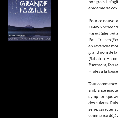
hongrois. Il s’a
épidémie de coxsa
Pour ce nouvel a
« Max » Scheer d
Forest Silence) p
Paul Eriksen (Sc
en revanche moin
grand nom de la 
(Sabaton, Hamme
Pantheons
, l’on 
Hjules à la basse,
Tout commence av
ambiance épique,
symphonique avec
des cuivres. Puis
série, caractéri
commence déjà à 