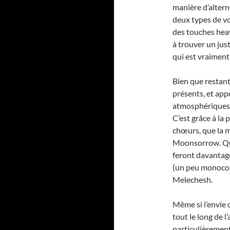
manière d’altern
deux types de vo
des touches hea
à trouver un just
qui est vraiment
Bien que restant 
présents, et app
atmosphériques,
C’est grâce à la 
chœurs, que la 
Moonsorrow. Qua
feront davantag
(un peu monocor
Melechesh.
Même si l’envie 
tout le long de 
particulièrement