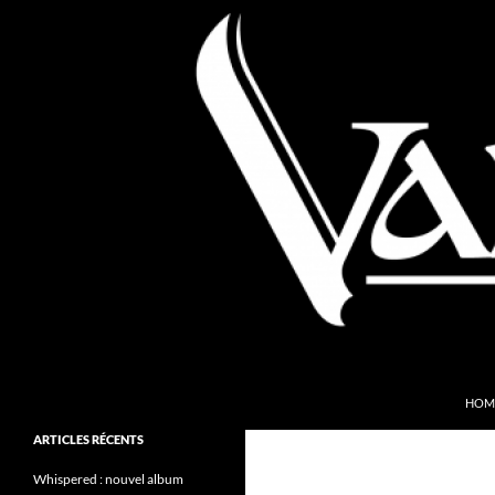
Aller
au
contenu
Recherche
Valkyries Webzine
HOM
Folk Pagan Webzine
ARTICLES RÉCENTS
Whispered : nouvel album