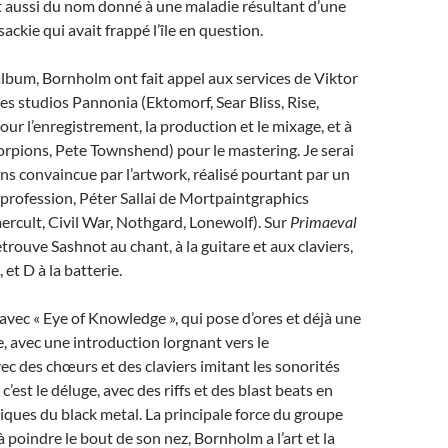
git aussi du nom donné à une maladie résultant d’une
ckie qui avait frappé l’île en question.
lbum, Bornholm ont fait appel aux services de Viktor
es studios Pannonia (Ektomorf, Sear Bliss, Rise,
our l’enregistrement, la production et le mixage, et à
orpions, Pete Townshend) pour le mastering. Je serai
s convaincue par l’artwork, réalisé pourtant par un
profession, Péter Sallai de Mortpaintgraphics
rcult, Civil War, Nothgard, Lonewolf). Sur
Primaeval
retrouve Sashnot au chant, à la guitare et aux claviers,
 et D à la batterie.
ec « Eye of Knowledge », qui pose d’ores et déjà une
 avec une introduction lorgnant vers le
 des chœurs et des claviers imitant les sonorités
 c’est le déluge, avec des riffs et des blast beats en
stiques du black metal. La principale force du groupe
poindre le bout de son nez, Bornholm a l’art et la