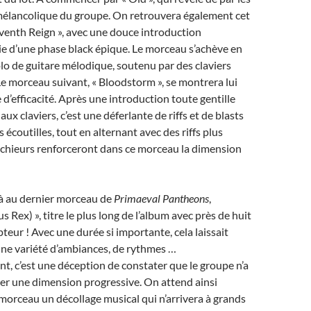
mélancolique du groupe. On retrouvera également cet
venth Reign », avec une douce introduction
ie d’une phase black épique. Le morceau s’achève en
lo de guitare mélodique, soutenu par des claviers
e morceau suivant, « Bloodstorm », se montrera lui
 d’efficacité. Après une introduction toute gentille
x claviers, c’est une déferlante de riffs et de blasts
s écoutilles, tout en alternant avec des riffs plus
 chieurs renforceront dans ce morceau la dimension
éjà au dernier morceau de
Primaeval Pantheons
,
 Rex) », titre le plus long de l’album avec près de huit
eur ! Avec une durée si importante, cela laissait
une variété d’ambiances, de rythmes …
, c’est une déception de constater que le groupe n’a
iter une dimension progressive. On attend ainsi
morceau un décollage musical qui n’arrivera à grands