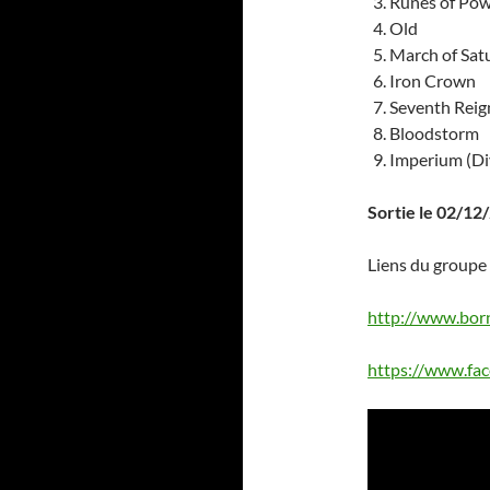
Runes of Po
Old
March of Sat
Iron Crown
Seventh Reig
Bloodstorm
Imperium (Di
Sortie le 02/12
Liens du groupe 
http://www.bor
https://www.fac