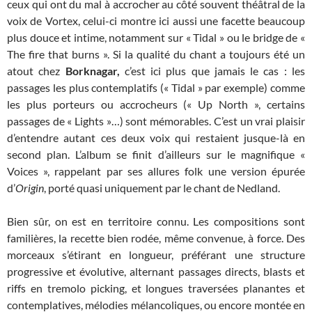
ceux qui ont du mal à accrocher au côté souvent théâtral de la
voix de Vortex, celui-ci montre ici aussi une facette beaucoup
plus douce et intime, notamment sur « Tidal » ou le bridge de «
The fire that burns ». Si la qualité du chant a toujours été un
atout chez
Borknagar,
c’est ici plus que jamais le cas : les
passages les plus contemplatifs (« Tidal » par exemple) comme
les plus porteurs ou accrocheurs (« Up North », certains
passages de « Lights »…) sont mémorables. C’est un vrai plaisir
d’entendre autant ces deux voix qui restaient jusque-là en
second plan. L’album se finit d’ailleurs sur le magnifique «
Voices », rappelant par ses allures folk une version épurée
d’
Origin
, porté quasi uniquement par le chant de Nedland.
Bien sûr, on est en territoire connu. Les compositions sont
familières, la recette bien rodée, même convenue, à force. Des
morceaux s’étirant en longueur, préférant une structure
progressive et évolutive, alternant passages directs, blasts et
riffs en tremolo picking, et longues traversées planantes et
contemplatives, mélodies mélancoliques, ou encore montée en