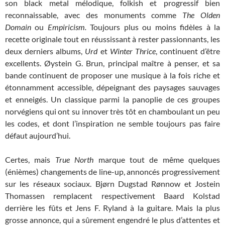
son black metal mélodique, folkish et progressif bien
reconnaissable, avec des monuments comme
The Olden
Domain
ou
Empiricism.
Toujours plus ou moins fidèles à la
recette originale tout en réussissant à rester passionnants, les
deux derniers albums,
Urd
et
Winter Thrice
, continuent d’être
excellents. Øystein G. Brun, principal maître à penser, et sa
bande continuent de proposer une musique à la fois riche et
étonnamment accessible, dépeignant des paysages sauvages
et enneigés. Un classique parmi la panoplie de ces groupes
norvégiens qui ont su innover très tôt en chamboulant un peu
les codes, et dont l’inspiration ne semble toujours pas faire
défaut aujourd’hui.
Certes, mais
True North
marque tout de même quelques
(énièmes) changements de line-up, annoncés progressivement
sur les réseaux sociaux. Bjørn Dugstad Rønnow et Jostein
Thomassen remplacent respectivement Baard Kolstad
derrière les fûts et Jens F. Ryland à la guitare. Mais la plus
grosse annonce, qui a sûrement engendré le plus d’attentes et