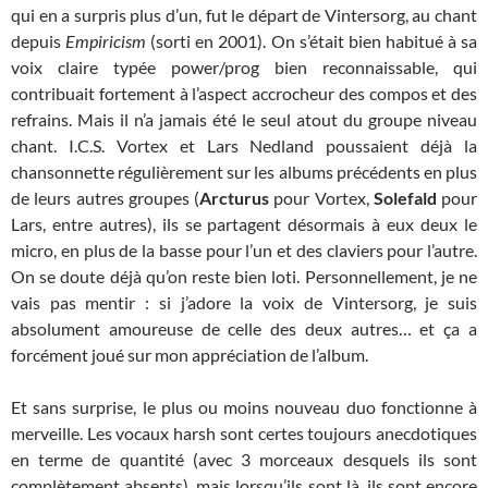
qui en a surpris plus d’un, fut le départ de Vintersorg, au chant
depuis
Empiricism
(sorti en 2001). On s’était bien habitué à sa
voix claire typée power/prog bien reconnaissable, qui
contribuait fortement à l’aspect accrocheur des compos et des
refrains. Mais il n’a jamais été le seul atout du groupe niveau
chant. I.C.S. Vortex et Lars Nedland poussaient déjà la
chansonnette régulièrement sur les albums précédents en plus
de leurs autres groupes (
Arcturus
pour Vortex,
Solefald
pour
Lars, entre autres), ils se partagent désormais à eux deux le
micro, en plus de la basse pour l’un et des claviers pour l’autre.
On se doute déjà qu’on reste bien loti. Personnellement, je ne
vais pas mentir : si j’adore la voix de Vintersorg, je suis
absolument amoureuse de celle des deux autres… et ça a
forcément joué sur mon appréciation de l’album.
Et sans surprise, le plus ou moins nouveau duo fonctionne à
merveille. Les vocaux harsh sont certes toujours anecdotiques
en terme de quantité (avec 3 morceaux desquels ils sont
complètement absents), mais lorsqu’ils sont là, ils sont encore