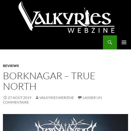
Aller
au
contenu
Recherche
Valkyries Webzine
MENU
PRINCI
REVIEWS
BORKNAGAR – TRUE
NORTH
27 AOÛT 2019
VALKYRIES WEBZINE
LAISSER UN
COMMENTAIRE