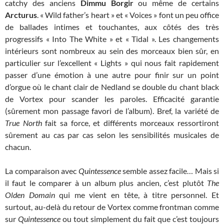
catchy des anciens
Dimmu Borgir
ou même de certains
Arcturus
. « Wild father’s heart » et « Voices » font un peu office
de ballades intimes et touchantes, aux côtés des très
progressifs « Into The White » et « Tidal ». Les changements
intérieurs sont nombreux au sein des morceaux bien sûr, en
particulier sur l’excellent « Lights » qui nous fait rapidement
passer d’une émotion à une autre pour finir sur un point
d’orgue où le chant clair de Nedland se double du chant black
de Vortex pour scander les paroles. Efficacité garantie
(sûrement mon passage favori de l’album). Bref, la variété de
True North
fait sa force, et différents morceaux ressortiront
sûrement au cas par cas selon les sensibilités musicales de
chacun.
La comparaison avec
Quintessence
semble assez facile… Mais si
il faut le comparer à un album plus ancien, c’est plutôt
The
Olden Domain
qui me vient en tête, à titre personnel. Et
surtout, au-delà du retour de Vortex comme frontman comme
sur
Quintessence
ou tout simplement du fait que c’est toujours