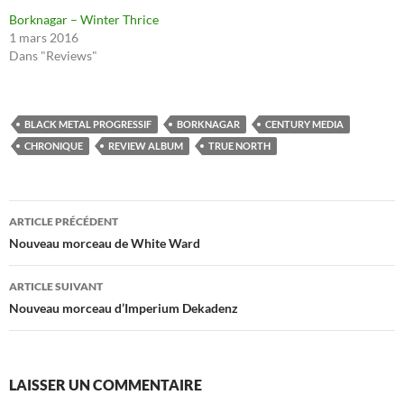
Borknagar – Winter Thrice
1 mars 2016
Dans "Reviews"
BLACK METAL PROGRESSIF
BORKNAGAR
CENTURY MEDIA
CHRONIQUE
REVIEW ALBUM
TRUE NORTH
Navigation
ARTICLE PRÉCÉDENT
des
Nouveau morceau de White Ward
articles
ARTICLE SUIVANT
Nouveau morceau d’Imperium Dekadenz
LAISSER UN COMMENTAIRE