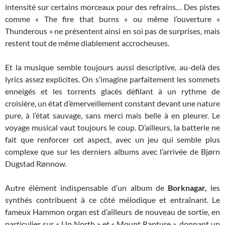
intensité sur certains morceaux pour des refrains… Des pistes
comme « The fire that burns » ou même l’ouverture «
Thunderous » ne présentent ainsi en soi pas de surprises, mais
restent tout de même diablement accrocheuses.
Et la musique semble toujours aussi descriptive, au-delà des
lyrics assez explicites. On s’imagine parfaitement les sommets
enneigés et les torrents glacés défilant à un rythme de
croisière, un état d’émerveillement constant devant une nature
pure, à l’état sauvage, sans merci mais belle à en pleurer. Le
voyage musical vaut toujours le coup. D’ailleurs, la batterie ne
fait que renforcer cet aspect, avec un jeu qui semble plus
complexe que sur les derniers albums avec l’arrivée de Bjørn
Dugstad Rønnow.
Autre élément indispensable d’un album de
Borknagar,
les
synthés contribuent à ce côté mélodique et entraînant. Le
fameux Hammon organ est d’ailleurs de nouveau de sortie, en
particulier sur « Up North » et « Mount Rapture », donnant un