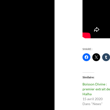
SHARE :
Similaire
Boisson Divine :
premier extrait de
Halha
15 avril 2020
Dans "News"