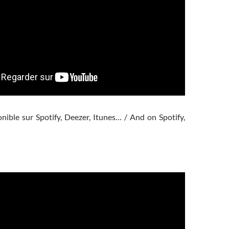
nible sur Spotify, Deezer, Itunes… / And on Spotify,