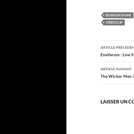
BOISSON DIVINE
VIDEOCLIP
Navigati
ARTICLE PRÉCÉDE
des
Ensiferum : Live 
articles
ARTICLE SUIVANT
The Wicker Man 
LAISSER UN 