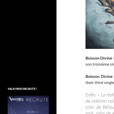
Boisson Divine
son troisième sin
Boisson Divine
their third single
VALKYRIES RECRUTE !
Enfin, « La Hal
de célébrer ce
croix de Bélio
rock, solos de 