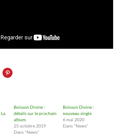
Boisson Divine :
Boisson Divine :
 La
détails sur le prochain
nouveau single
album
6 mai 2020
25 octobre 2019
Dans "News"
Dans "News"