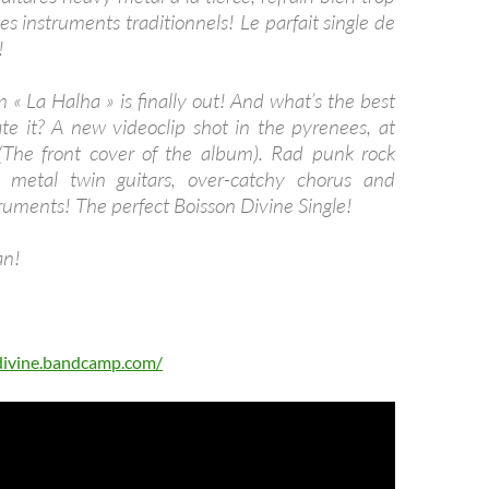
es instruments traditionnels! Le parfait single de
!
« La Halha » is finally out! And what’s the best
te it? A new videoclip shot in the pyrenees, at
 (The front cover of the album). Rad punk rock
 metal twin guitars, over-catchy chorus and
truments! The perfect Boisson Divine Single!
an!
divine.bandcamp.com/