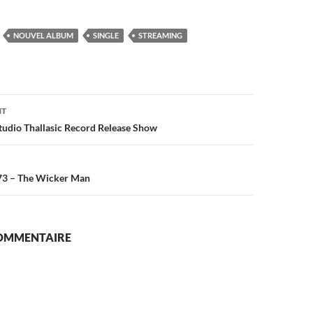
NOUVEL ALBUM
SINGLE
STREAMING
on
NT
Studio Thallasic Record Release Show
73 – The Wicker Man
COMMENTAIRE