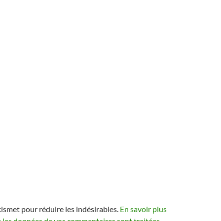
kismet pour réduire les indésirables.
En savoir plus
t les données de vos commentaires sont traitées
.