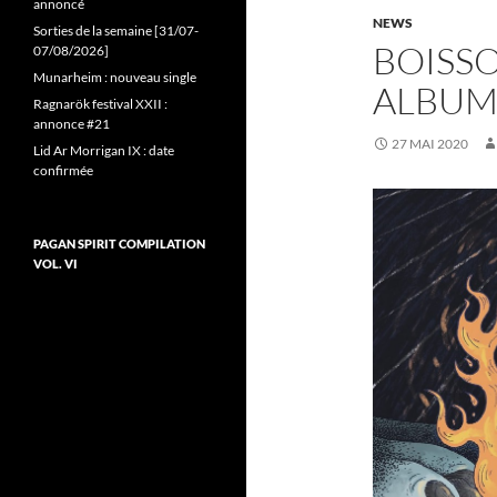
annoncé
NEWS
Sorties de la semaine [31/07-
BOISSO
07/08/2026]
Munarheim : nouveau single
ALBUM
Ragnarök festival XXII :
annonce #21
27 MAI 2020
Lid Ar Morrigan IX : date
confirmée
PAGAN SPIRIT COMPILATION
VOL. VI