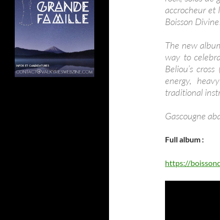
accrocheur et l
Boisson Divine
The new album 
way to celebra
Beliou’s cross
energy, heavy
traditional ins
Gascougne ab
Full album :
https://boisson