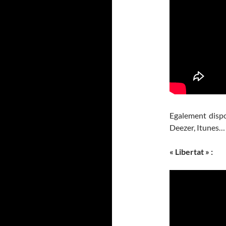
Egalement dispo
Deezer, Itunes…
« Libertat » :