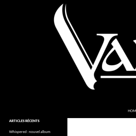
Aller
au
contenu
Recherche
Valkyries Webzine
HOM
Folk Pagan Webzine
ARTICLES RÉCENTS
Whispered : nouvel album