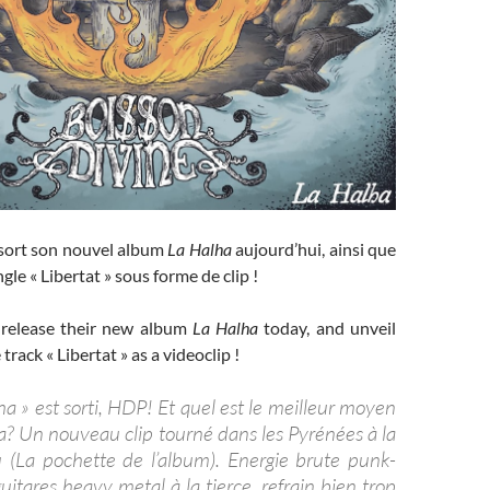
sort son nouvel album
La Halha
aujourd’hui, ainsi que
gle « Libertat » sous forme de clip !
release their new album
La Halha
today, and unveil
 track « Libertat » as a videoclip !
ha » est sorti, HDP! Et quel est le meilleur moyen
la? Un nouveau clip tourné dans les Pyrénées à la
u (La pochette de l’album). Energie brute punk-
guitares heavy metal à la tierce, refrain bien trop