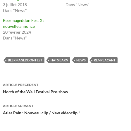
3 juillet 2018
Dans "News"
Dans "News"
Beermageddon Fest X :
nouvelle annonce
20 février 2024
Dans "News"
BEERMAGEDDON FEST
HATS BARN
NEWS
REMPLAÇANT
Navigation
ARTICLE PRÉCÉDENT
des
North of the Wall Festival Pre-show
articles
ARTICLE SUIVANT
Atlas Pain : Nouveau clip / New videoclip !