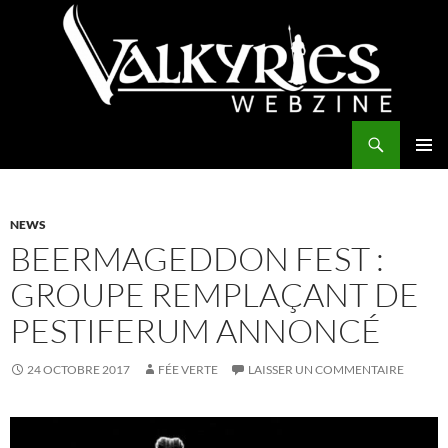
Aller
au
contenu
Recherche
Valkyries Webzine
MENU
PRINCI
NEWS
BEERMAGEDDON FEST :
GROUPE REMPLAÇANT DE
PESTIFERUM ANNONCÉ
24 OCTOBRE 2017
FÉE VERTE
LAISSER UN COMMENTAIRE