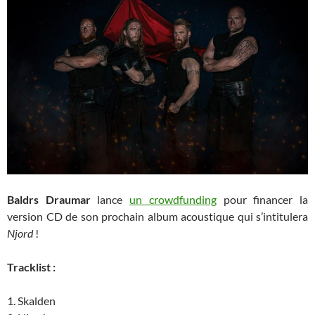
Baldrs Draumar
lance
un crowdfunding
pour financer la
version CD de son prochain album acoustique qui s’intitulera
Njord
!
Tracklist :
1. Skalden