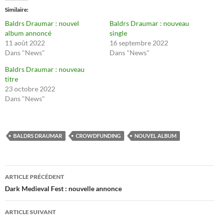
Similaire
Baldrs Draumar : nouvel
Baldrs Draumar : nouveau
album annoncé
single
11 août 2022
16 septembre 2022
Dans "News"
Dans "News"
Baldrs Draumar : nouveau
titre
23 octobre 2022
Dans "News"
BALDRS DRAUMAR
CROWDFUNDING
NOUVEL ALBUM
Navigation
ARTICLE PRÉCÉDENT
des
Dark Medieval Fest : nouvelle annonce
articles
ARTICLE SUIVANT