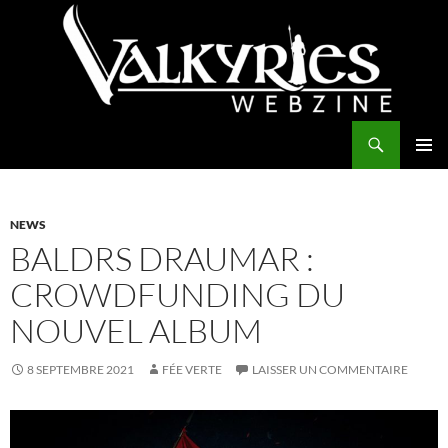
Aller
au
contenu
Recherche
Valkyries Webzine
MENU
PRINCI
NEWS
BALDRS DRAUMAR :
CROWDFUNDING DU
NOUVEL ALBUM
8 SEPTEMBRE 2021
FÉE VERTE
LAISSER UN COMMENTAIRE