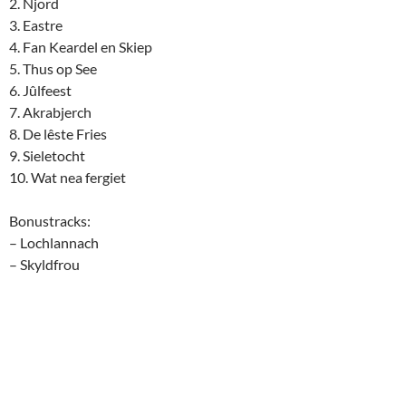
2. Njord
3. Eastre
4. Fan Keardel en Skiep
5. Thus op See
6. Jûlfeest
7. Akrabjerch
8. De lêste Fries
9. Sieletocht
10. Wat nea fergiet
Bonustracks:
– Lochlannach
– Skyldfrou