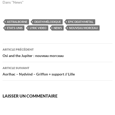
Dans "News"
ASTRALBORNE
DEATH MÉLODIQUE
EPIC DEATH METAL
ETATS-UNIS
LYRIC VIDEO
NEWS
NOUVEAU MORCEAU
Navigation
ARTICLE PRÉCÉDENT
des
Osi and the Jupiter : nouveau morceau
articles
ARTICLE SUIVANT
Aorlhac – Nydvind – Griffon + support // Lille
LAISSER UN COMMENTAIRE