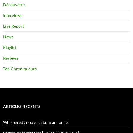
Découverte
Interviews
Live Report
News
Playlist
Reviews
Top Chroniqueurs
ARTICLES RÉCENTS
Whispered : nouvel album annoncé
Sorties de la semaine [31/07-07/08/2026]