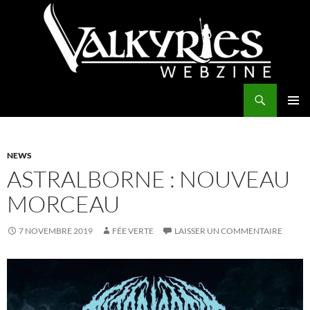
Aller
au
contenu
Recherche
Valkyries Webzine
MENU
PRINCI
NEWS
ASTRALBORNE : NOUVEAU
MORCEAU
7 NOVEMBRE 2019
FÉE VERTE
LAISSER UN COMMENTAIRE