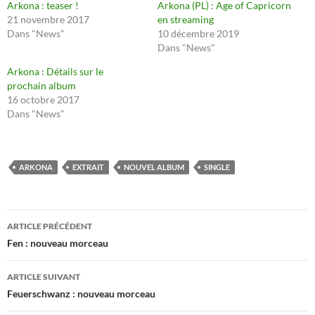
Arkona : teaser !
Arkona (PL) : Age of Capricorn
21 novembre 2017
en streaming
Dans "News"
10 décembre 2019
Dans "News"
Arkona : Détails sur le
prochain album
16 octobre 2017
Dans "News"
ARKONA
EXTRAIT
NOUVEL ALBUM
SINGLE
Navigation
ARTICLE PRÉCÉDENT
des
Fen : nouveau morceau
articles
ARTICLE SUIVANT
Feuerschwanz : nouveau morceau