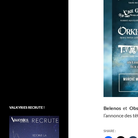
Belenos
et
Obs
VALKYRIES RECRUTE !
l’annonce des têt
SHARE :