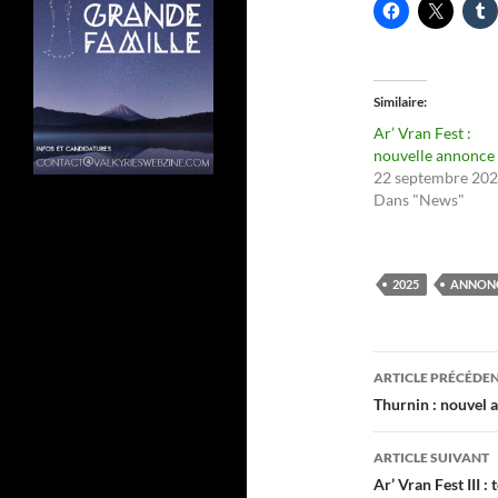
Similaire
Ar’ Vran Fest :
nouvelle annonce
22 septembre 20
Dans "News"
2025
ANNON
Navigati
ARTICLE PRÉCÉDE
des
Thurnin : nouvel
articles
ARTICLE SUIVANT
Ar’ Vran Fest III : 