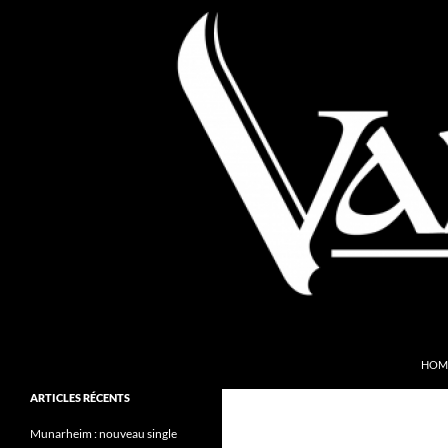
Aller
au
contenu
Recherche
Valkyries Webzine
HOM
Folk Pagan Webzine
ARTICLES RÉCENTS
Munarheim : nouveau single