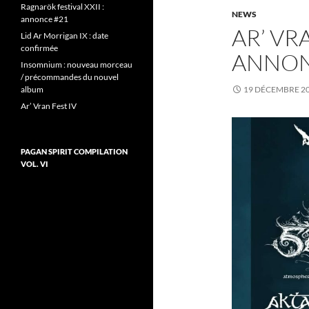
Ragnarök festival XXII :
NEWS
annonce #21
AR’ VRA
Lid Ar Morrigan IX : date
confirmée
ANNON
Insomnium : nouveau morceau
/ précommandes du nouvel
album
19 DÉCEMBRE 2
Ar’ Vran Fest IV
PAGAN SPIRIT COMPILATION
VOL. VI