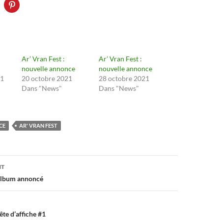
Ar’ Vran Fest :
Ar’ Vran Fest :
nouvelle annonce
nouvelle annonce
21
20 octobre 2021
28 octobre 2021
Dans "News"
Dans "News"
CE
AR' VRAN FEST
on
NT
 album annoncé
tête d’affiche #1