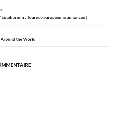
on
NT
 / Equilibrium : Tournée européenne annoncée !
p Around the World
COMMENTAIRE