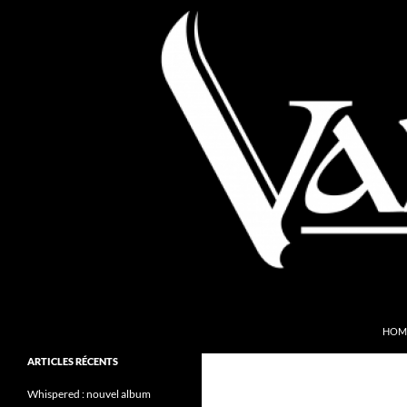
Aller
au
contenu
Recherche
Valkyries Webzine
HOM
Folk Pagan Webzine
ARTICLES RÉCENTS
Whispered : nouvel album