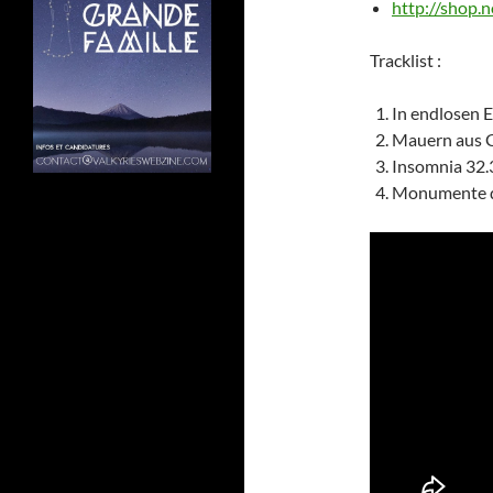
http://shop.n
Tracklist :
In endlosen 
Mauern aus 
Insomnia 32.
Monumente de