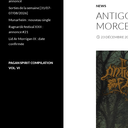
annoncé
NEWS
Sorties de la semaine [31/07-
ANTIGO
07/08/2026]
Munarheim : nouveau single
MORC
Ragnarök festival XXII :
annonce #21
23 DÉCEMBRE 2
Lid Ar Morrigan IX : date
confirmée
PAGAN SPIRIT COMPILATION
VOL. VI