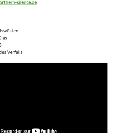
orthern-silence.de
Eiswüsten
Glas
3
s Verfalls