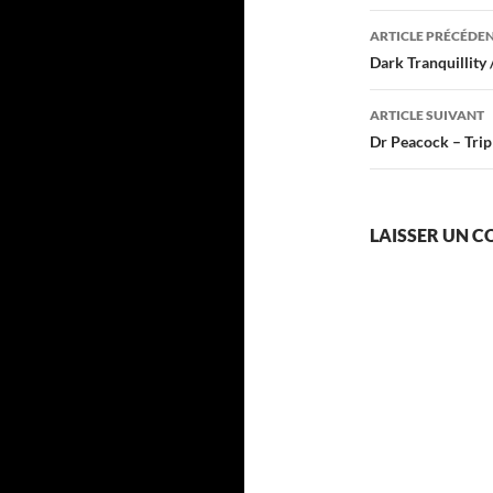
Navigati
ARTICLE PRÉCÉDE
des
Dark Tranquillity
articles
ARTICLE SUIVANT
Dr Peacock – Tri
LAISSER UN 