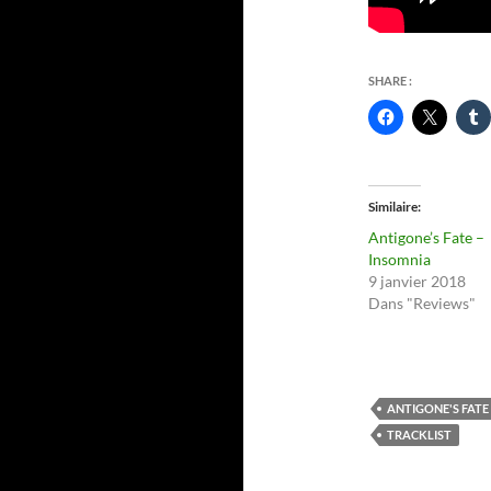
SHARE :
Similaire
Antigone’s Fate –
Insomnia
9 janvier 2018
Dans "Reviews"
ANTIGONE'S FATE
TRACKLIST