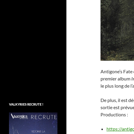
Antigone’s Fate
premier album
I
le plus long de l
De plus, il est 
VALKYRIES RECRUTE !
sortie est prévu
Productions :
https://anti