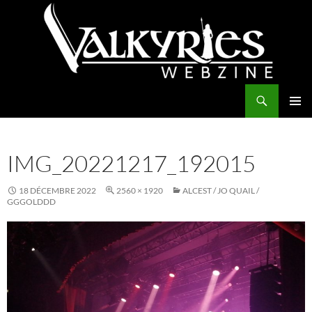
Aller
au
contenu
Recherche
Valkyries Webzine
MENU
PRINCI
IMG_20221217_192015
18 DÉCEMBRE 2022
2560 × 1920
ALCEST / JO QUAIL /
GGGOLDDD