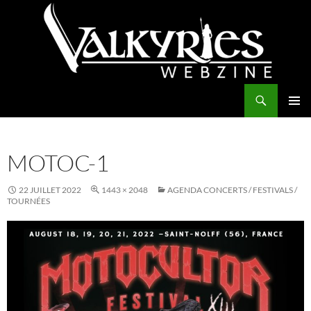
Aller
au
contenu
Recherche
Valkyries Webzine
MENU
PRINCI
MOTOC-1
22 JUILLET 2022
1443 × 2048
AGENDA CONCERTS / FESTIVALS /
TOURNÉES