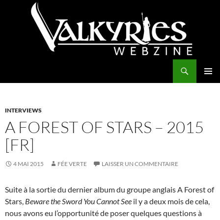
Aller
au
contenu
Recherche
Valkyries Webzine
MENU
PRINCI
INTERVIEWS
A FOREST OF STARS – 2015
[FR]
4 MAI 2015
FÉE VERTE
LAISSER UN COMMENTAIRE
Suite à la sortie du dernier album du groupe anglais A Forest of
Stars,
Beware the Sword You Cannot See
il y a deux mois de cela,
nous avons eu l’opportunité de poser quelques questions à