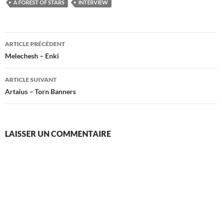
A FOREST OF STARS
INTERVIEW
Navigation
ARTICLE PRÉCÉDENT
des
Melechesh – Enki
articles
ARTICLE SUIVANT
Artaius – Torn Banners
LAISSER UN COMMENTAIRE