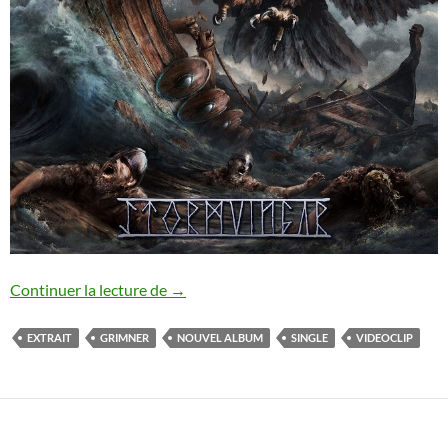
Grimner : nouveau single
Continuer la lecture de
→
EXTRAIT
GRIMNER
NOUVEL ALBUM
SINGLE
VIDEOCLIP