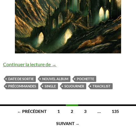
Sojourner : nouvel album annoncé
Continuer la lecture de
→
DATE DE SORTIE
NOUVEL ALBUM
POCHETTE
PRÉCOMMANDES
SINGLE
SOJOURNER
TRACKLIST
Navigation
← PRÉCÉDENT
1
2
3
…
135
des
SUIVANT →
articles