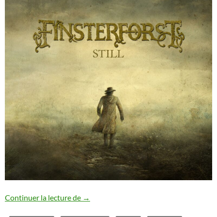
Finsterforst : nouveau single
Continuer la lecture de
→