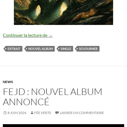
Sojourner : nouveau single
Continuer la lecture de
→
EXTRAIT
NOUVEL ALBUM
SINGLE
SOJOURNER
NEWS
FEJD : NOUVEL ALBUM
ANNONCÉ
8 JUIN 2026
FÉE VERTE
LAISSER UN COMMENTAIRE