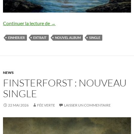
Einherjer : nouveau single
Continuer la lecture de
→
EINHERJER
EXTRAIT
NOUVEL ALBUM
SINGLE
NEWS
FINSTERFORST : NOUVEAU
SINGLE
22 MAI 2026
FÉE VERTE
LAISSER UN COMMENTAIRE