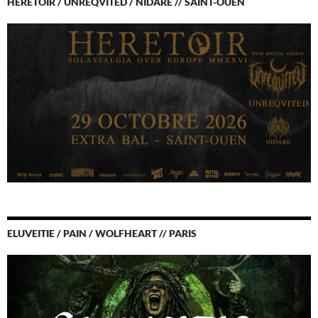
HERETOIR / UNREQVITED / NIDARE // SAINT-OUEN
ELUVEITIE / PAIN / WOLFHEART // PARIS