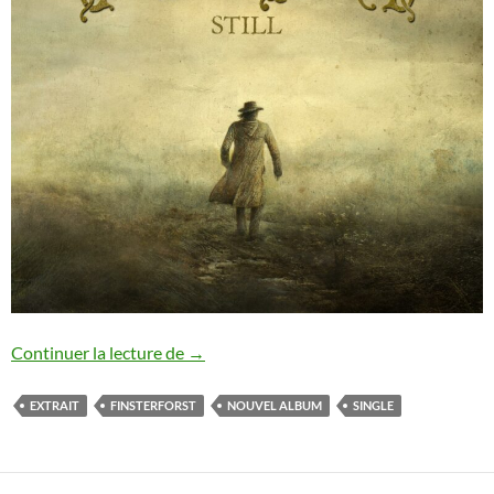
Finsterforst : nouveau single
Continuer la lecture de
→
EXTRAIT
FINSTERFORST
NOUVEL ALBUM
SINGLE