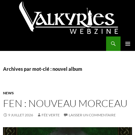
Aller
au
contenu
Recherche
Valkyries Webzine
MENU
PRINCI
Archives par mot-clé : nouvel album
NEWS
FEN : NOUVEAU MORCEAU
9 JUILLET 2026
FÉE VERTE
LAISSER UN COMMENTAIRE