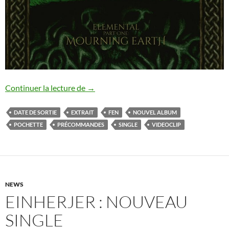
Fen : nouvel album annoncé
Continuer la lecture de
→
DATE DE SORTIE
EXTRAIT
FEN
NOUVEL ALBUM
POCHETTE
PRÉCOMMANDES
SINGLE
VIDEOCLIP
NEWS
EINHERJER : NOUVEAU
SINGLE