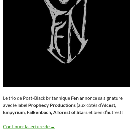
Le trio de Post-Black britannique
Fen
annonce sa signature
avec le label
Prophecy Productions
(aux côtés d’
Alcest,
Empyrium, Falkenbach, A forest of Stars
et bien d’autres) !
Nouveau label pour Fen
Continuer la lecture de
→