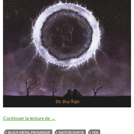
Fen : nouvel album annoncé
Continuer la lecture de
→
BLACK METAL PROGRESSIF
DATE DE SORTIE
FEN