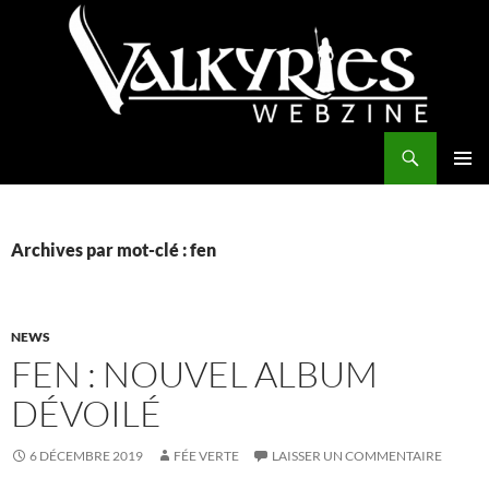
Aller
au
contenu
Recherche
Valkyries Webzine
MENU
PRINCI
Archives par mot-clé : fen
NEWS
FEN : NOUVEL ALBUM
DÉVOILÉ
6 DÉCEMBRE 2019
FÉE VERTE
LAISSER UN COMMENTAIRE