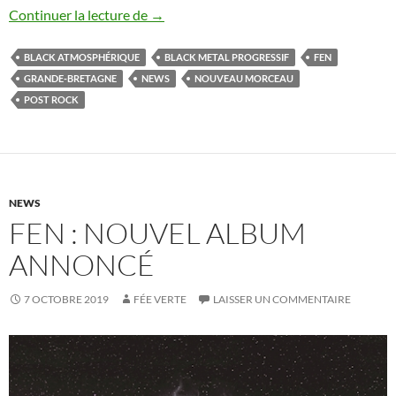
Fen : nouveau morceau dévoilé
Continuer la lecture de
→
BLACK ATMOSPHÉRIQUE
BLACK METAL PROGRESSIF
FEN
GRANDE-BRETAGNE
NEWS
NOUVEAU MORCEAU
POST ROCK
NEWS
FEN : NOUVEL ALBUM
ANNONCÉ
7 OCTOBRE 2019
FÉE VERTE
LAISSER UN COMMENTAIRE