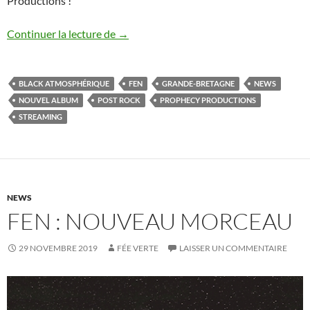
Productions !
Fen : nouvel album dévoilé
Continuer la lecture de
→
BLACK ATMOSPHÉRIQUE
FEN
GRANDE-BRETAGNE
NEWS
NOUVEL ALBUM
POST ROCK
PROPHECY PRODUCTIONS
STREAMING
NEWS
FEN : NOUVEAU MORCEAU
29 NOVEMBRE 2019
FÉE VERTE
LAISSER UN COMMENTAIRE