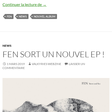
Fen donne des infos sur son prochain al
Continuer la lecture de
→
FEN
NEWS
NOUVEL ALBUM
NEWS
FEN SORT UN NOUVEL EP !
1 MARS 2019
VALKYRIES WEBZINE
LAISSER UN
COMMENTAIRE