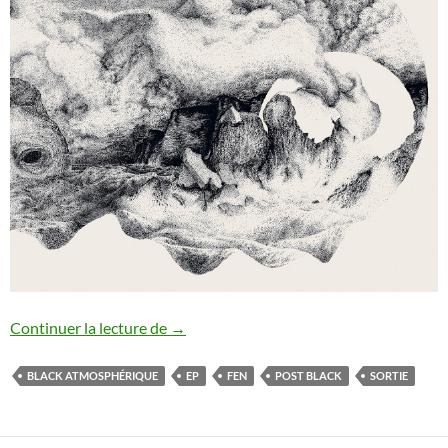
Fen sort un nouvel EP !
Continuer la lecture de
→
BLACK ATMOSPHÉRIQUE
EP
FEN
POST BLACK
SORTIE