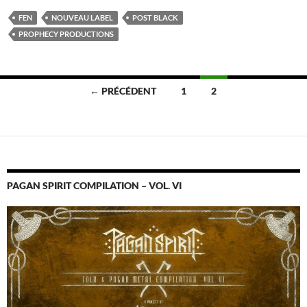
FEN
NOUVEAU LABEL
POST BLACK
PROPHECY PRODUCTIONS
Navigation
← PRÉCÉDENT
1
2
des
articles
PAGAN SPIRIT COMPILATION – VOL. VI