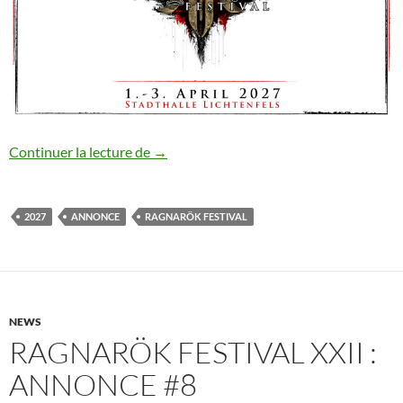
Ragnarök Festival XXII : annonce #9
Continuer la lecture de
→
2027
ANNONCE
RAGNARÖK FESTIVAL
NEWS
RAGNARÖK FESTIVAL XXII :
ANNONCE #8