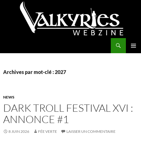
Aller
au
contenu
Recherche
Valkyries Webzine
MENU
PRINCI
Archives par mot-clé : 2027
NEWS
DARK TROLL FESTIVAL XVI :
ANNONCE #1
8 JUIN 2026
FÉE VERTE
LAISSER UN COMMENTAIRE