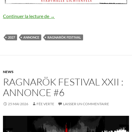
Ragnarök Festival XXII : annonce #7
Continuer la lecture de
→
2027
ANNONCE
RAGNARÖK FESTIVAL
NEWS
RAGNARÖK FESTIVAL XXII :
ANNONCE #6
25 MAI 2026
FÉE VERTE
LAISSER UN COMMENTAIRE