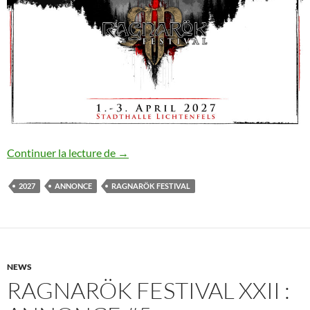
Ragnarök Festival XXII : annonce #6
Continuer la lecture de
→
2027
ANNONCE
RAGNARÖK FESTIVAL
NEWS
RAGNARÖK FESTIVAL XXII :