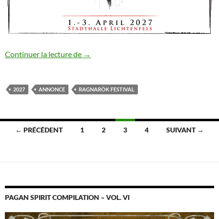
Ragnarök Festival XXII : annonce #1
Continuer la lecture de
→
2027
ANNONCE
RAGNARÖK FESTIVAL
Navigation
← PRÉCÉDENT
1
2
3
4
SUIVANT →
des
articles
PAGAN SPIRIT COMPILATION – VOL. VI