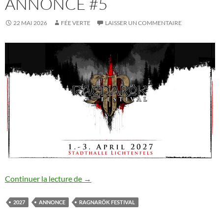
ANNONCE #5
22 MAI 2026
FÉE VERTE
LAISSER UN COMMENTAIRE
Ragnarök Festival XXII : annonce #5
Continuer la lecture de
→
2027
ANNONCE
RAGNARÖK FESTIVAL