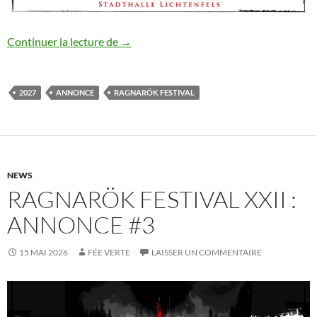
Ragnarök Festival XXII : annonce #4
Continuer la lecture de
→
2027
ANNONCE
RAGNARÖK FESTIVAL
NEWS
RAGNARÖK FESTIVAL XXII :
ANNONCE #3
15 MAI 2026
FÉE VERTE
LAISSER UN COMMENTAIRE