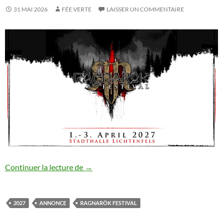
31 MAI 2026
FÉE VERTE
LAISSER UN COMMENTAIRE
Ragnarök Festival XXII : annonce #8
Continuer la lecture de
→
2027
ANNONCE
RAGNARÖK FESTIVAL