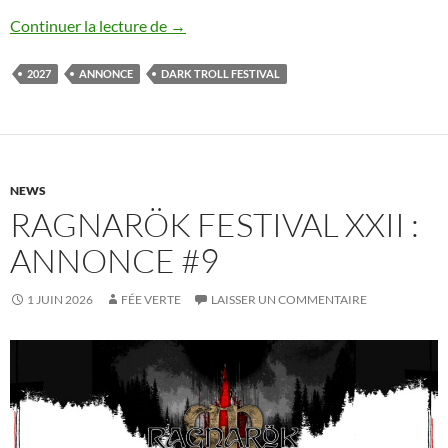
Dark Troll Festival XVI : annonce #1
Continuer la lecture de
→
2027
ANNONCE
DARK TROLL FESTIVAL
NEWS
RAGNARÖK FESTIVAL XXII :
ANNONCE #9
1 JUIN 2026
FÉE VERTE
LAISSER UN COMMENTAIRE