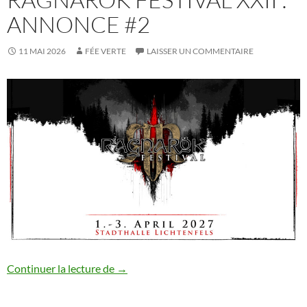
ANNONCE #2
11 MAI 2026
FÉE VERTE
LAISSER UN COMMENTAIRE
Ragnarök Festival XXII : annonce #2
Continuer la lecture de
→